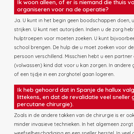
Ik woon alleen, of er is niemand die thuis v
organiseren voor na de operatie?
Ja. U kunt in het begin geen boodschappen doen, u
strijken. U kunt niet autorijden. Indien u de zorg he
hulptroepen voor moeten zoeken. U kunt bijvoorbee
school brengen. De hulp die u moet zoeken voor de
persoon verschillend. Misschien hebt u een partner 
(volwassen) kind dat voor u kan zorgen. In andere 
of een tijdje in een zorghotel gaan logeren.
Ik heb gehoord dat in Spanje de hallux va
littekens, en dat de revalidatie veel sneller
percutane chirurgie).
Zoals in de andere takken van de chirurgie is er o
minder invasieve technieken. In het algemeen zorgt
weefselbeschadiging en een sneller herstel. In vee