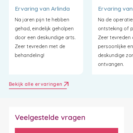
Ervaring van Arlinda
Ervaring va
Na jaren pijn te hebben
Na de operati
gehad, eindelijk geholpen
ontsteking of p
door een deskundige arts.
Zeer tevreden 
Zeer tevreden met de
persoonlijke e
behandeling!
deskundige zor
ontvangen.
arrow_outward
Bekijk alle ervaringen
Veelgestelde vragen