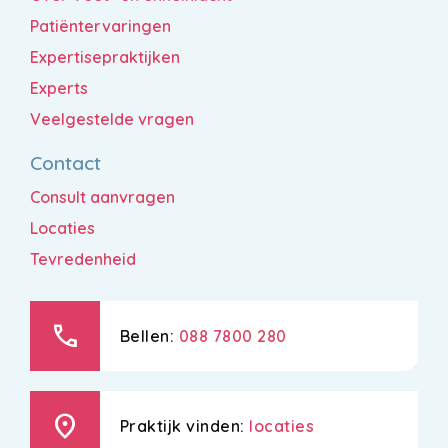
Patiëntervaringen
Expertisepraktijken
Experts
Veelgestelde vragen
Contact
Consult aanvragen
Locaties
Tevredenheid
call
Bellen:
088 7800 280
location_on
Praktijk vinden:
locaties