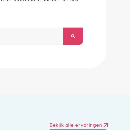
search
arrow_outward
Bekijk alle ervaringen