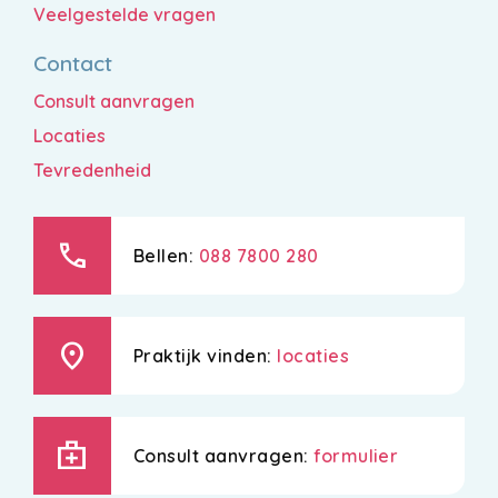
Veelgestelde vragen
Contact
Consult aanvragen
Locaties
Tevredenheid
call
Bellen:
088 7800 280
location_on
Praktijk vinden:
locaties
medical_services
Consult aanvragen:
formulier