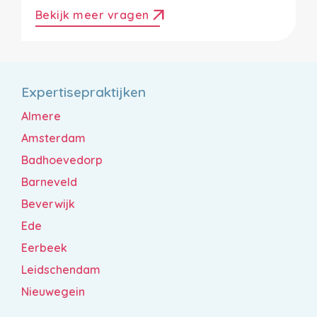
arrow_outward
Bekijk meer vragen
Expertisepraktijken
Almere
Amsterdam
Badhoevedorp
Barneveld
Beverwijk
Ede
Eerbeek
Leidschendam
Nieuwegein