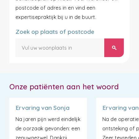
postcode of adres in en vind een
expertisepraktijk bij u in de buurt.
Zoek op plaats of postcode
search
Onze patiënten aan het woord
Ervaring van Sonja
Ervaring va
Na jaren pijn werd eindelijk
Na de operati
de oorzaak gevonden: een
ontsteking of p
zenuwgezwel. Dankzij
Zeer tevreden 