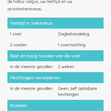
de hallux valgus, uw leeftijd en uw
activiteitenniveau.
Verblijf in ziekenhuis
1 voet
Dagbehandeling
2 voeten
1 overnachting
Rust en hoog houden van de voet
In de meeste gevallen
2 weken
Hechtingen verwijderen
In de meeste gevallen
Geen, zelf oplosbare
hechtingen
Krukken