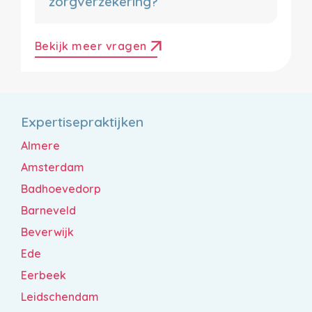
zorgverzekering?
arrow_outward
Bekijk meer vragen
Expertisepraktijken
Almere
Amsterdam
Badhoevedorp
Barneveld
Beverwijk
Ede
Eerbeek
Leidschendam