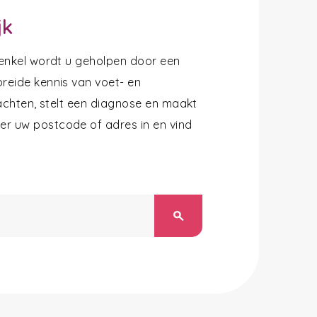
jk
 enkel wordt u geholpen door een
reide kennis van voet- en
lachten, stelt een diagnose en maakt
r uw postcode of adres in en vind
search