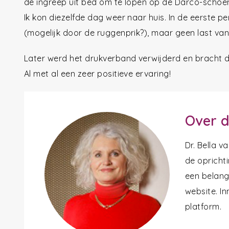
de ingreep uit bed om te lopen op de Darco-schoe
Ik kon diezelfde dag weer naar huis. In de eerste per
(mogelijk door de ruggenprik?), maar geen last van
Later werd het drukverband verwijderd en bracht d
Al met al een zeer positieve ervaring!
Over d
Dr. Bella 
de oprichti
een belangr
website. In
platform.