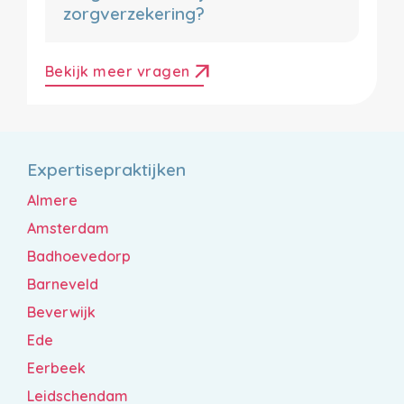
zorgverzekering?
arrow_outward
Bekijk meer vragen
Expertisepraktijken
Almere
Amsterdam
Badhoevedorp
Barneveld
Beverwijk
Ede
Eerbeek
Leidschendam