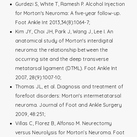
Gurdezi S, White T, Ramesh P. Alcohol Injection
for Morton's Neuroma: A five-year follow-up.
Foot Ankle Int 2013,34(8):1064-7;
Kim JY, Choi JH, Park J, Wang J, Lee I. An
anatomical study of Morton's interdigital
neuroma: the relationship between the
occurring site and the deep transverse
metatarsal ligament (DTML). Foot Ankle Int
2007, 28(9):1007-10;
Thomas JL, et al. Diagnosis and treatment of
forefoot disorders: Morton's intermetatarsal
neuroma. Journal of Foot and Ankle Surgery
2009, 48:251;
Villas C, Florez B, Alfonso M. Neurectomy
versus Neurolysis for Morton’s Neuroma. Foot