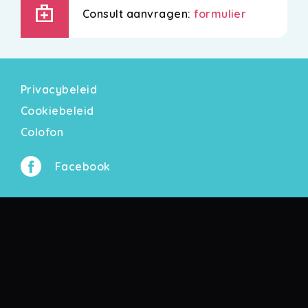
medical_services
Consult aanvragen:
formulier
Privacybeleid
Cookiebeleid
Colofon
Facebook